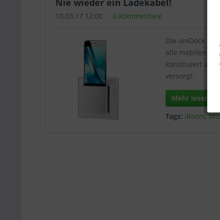
Nie wieder ein Ladekabel!
10.03.17 12:00
0 Kommentare
Die uniDock ist 
alle mobilen End
konstruiert und
versorgt.
Mehr lesen
Tags:
iRoom
,
Mu