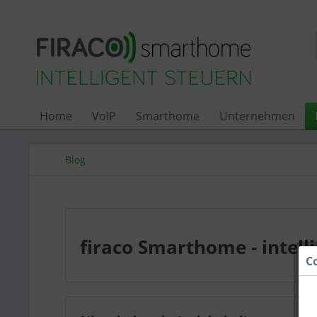
Home
VoIP
Smarthome
Unternehmen
Blog
firaco Smarthome - intell
C