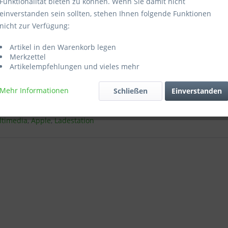
Funktionalität bieten zu können. Wenn Sie damit nicht
einverstanden sein sollten, stehen Ihnen folgende Funktionen
nicht zur Verfügung:
ein universelles Ladegerät für fast
Artikel in den Warenkorb legen
geräte. Die uniDock ist für Schalterdoseneinbau
Merkzettel
Artikelempfehlungen und vieles mehr
 wird mit Netzspannung
Mehr Informationen
Schließen
Einverstanden
ltimedia
,
Apple
,
Ladestation